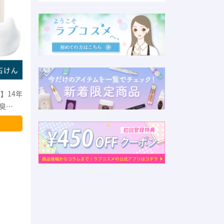
へ…。
肌のハリ、ぎっしり感を磨く バスト集中
ア…
マッサージ用ジェル
商品を見る