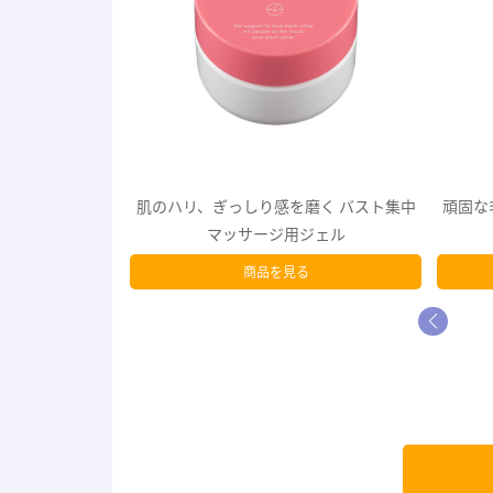
磨く バスト集中
頑固な毛穴汚れをスッキリ洗う！ 顔・体
【シリー
ジェル
用火山灰ソープ
連続
る
商品を見る