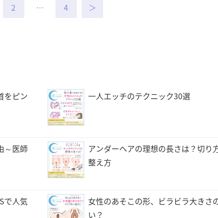
2
4
＞
首をピン
一人エッチのテクニック30選
由～医師
アンダーヘアの理想の長さは？切り
整え方
Sで人気
女性のあそこの形、ビラビラ大きさ
い？