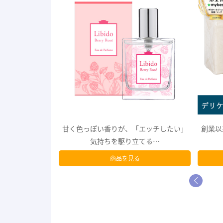
エッチしたい」
創業以来のロングセラー！デリケートゾ
挿入時
てる…
ーン用自然派石けん
る
商品を見る