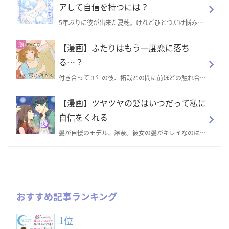
アして自信を持つには？
5年ぶりに彼が出来た夏穂。けれどひとつだけ悩み
が…。それは彼が朝明るい中でしたがる事。『女性の
デリケートゾーンは生々しくて彼に見られたくない』
【漫画】ふたりはもう一度恋に落ち
という友人の言葉から、初めて自分のあそこを見て衝
撃を受ける夏穂。どうにかケアしたい！そんな時出会
る…？
ったのは…
付き合って３年の彼、拓哉との間に前ほどの触れ合い
がないと感じている葵は…
【漫画】ツヤツヤの髪はいつだって私に
自信をくれる
髪が自慢のモデル、澪奈。彼女の髪がキレイなのは二
つの秘密があって…
おすすめ記事ランキング
1位