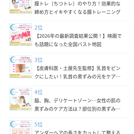
膣トレ（ちつトレ）のやり方！効果的な
締め方とイキやすくなる膣トレーニング
2位
【2026年の最新調査結果公開！】映画で
も話題になった全国バスト地図
3位
【皮膚科医・土屋先生監修】乳首をピン
クにしたい！乳首の黒ずみの元をケアし
て綺麗な乳首の色にする方法
4位
脇、胸、デリケートゾーン…女性の肌の
黒ずみのケア方法は？部位別の黒ずみ防
止方法と対策
5位
アンダーヘアの長さをカットして整える