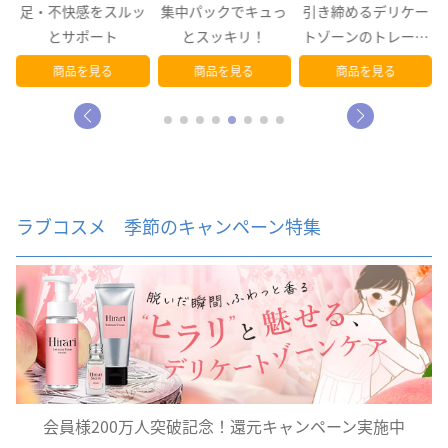
ゾ
足・不快感をスルッ
集中パックでキュっ
引き締めるデリケー
ん
とサポート
とスッキリ！
トゾーンのトレーニ
ング
商品を見る
商品を見る
商品を見る
ラブコスメ 季節のキャンペーン特集
会員様200万人突破記念！還元キャンペーン実施中