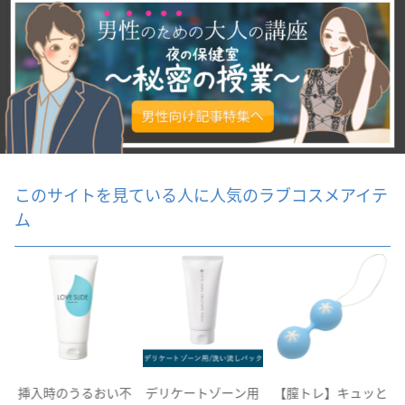
このサイトを見ている人に人気のラブコスメアイテ
ム
セ
挿入時のうるおい不
デリケートゾーン用
【膣トレ】キュッと