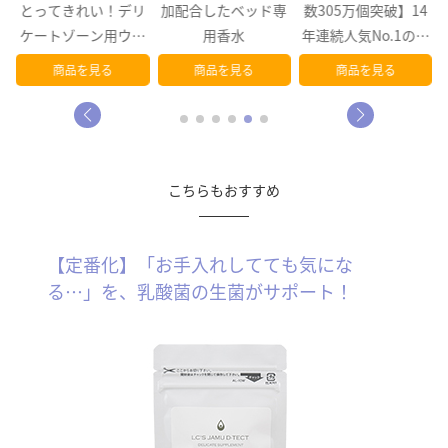
く
とってきれい！デリ
加配合したベッド専
数305万個突破】14
ケートゾーン用ウェ
用香水
年連続人気No.1のロ
ットシート
ングセラー！臭…
商品を見る
商品を見る
商品を見る
こちらもおすすめ
【定番化】「お手入れしてても気にな
る…」を、乳酸菌の生菌がサポート！