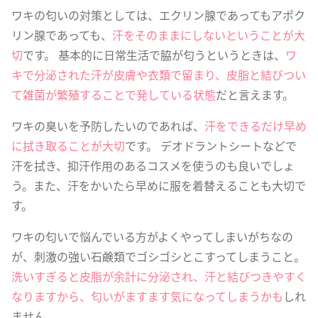
ワキの匂いの対策としては、エクリン腺であってもアポク
リン腺であっても、
汗をそのままにしないということが大
切
です。 基本的に日常生活で脇が匂うというときは、
ワ
キで分泌された汗が皮膚や衣類で留まり、皮脂と結びつい
て雑菌が繁殖することで発している状態
だと言えます。
ワキの臭いを予防したいのであれば、
汗をできるだけ早め
に拭き取ることが大切
です。 デオドラントシートなどで
汗を拭き、抑汗作用のあるコスメを使うのも良いでしょ
う。また、汗をかいたら早めに服を着替えることも大切で
す。
ワキの匂いで悩んでいる方がよくやってしまいがちなの
が、刺激の強い石鹸類でゴシゴシとこすってしまうこと。
洗いすぎると皮脂が余計に分泌され、汗と結びつきやすく
なりますから、匂いがますます気になってしまうかも
しれ
ません。