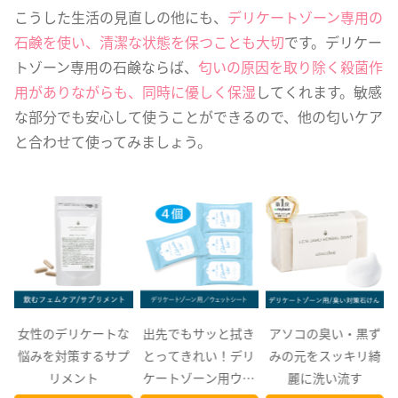
こうした生活の見直しの他にも、
デリケートゾーン専用の
石鹸を使い、清潔な状態を保つことも大切
です。デリケー
トゾーン専用の石鹸ならば、
匂いの原因を取り除く殺菌作
用がありながらも、同時に優しく保湿
してくれます。敏感
な部分でも安心して使うことができるので、他の匂いケア
と合わせて使ってみましょう。
オ
女性のデリケートな
出先でもサッと拭き
アソコの臭い・黒ず
を
悩みを対策するサプ
とってきれい！デリ
みの元をスッキリ綺
リメント
ケートゾーン用ウェ
麗に洗い流す