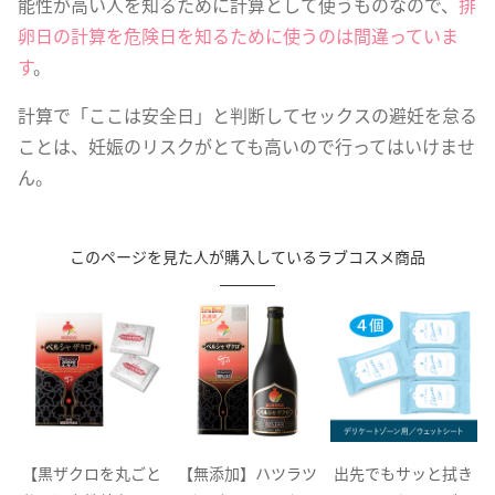
能性が高い人を知るために計算として使うものなので、
排
卵日の計算を危険日を知るために使うのは間違っていま
す
。
計算で「ここは安全日」と判断してセックスの避妊を怠る
ことは、妊娠のリスクがとても高いので行ってはいけませ
ん。
このページを見た人が購入しているラブコスメ商品
と
【無添加】ハツラツ
出先でもサッと拭き
【黒ザクロを丸ごと