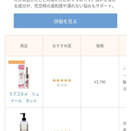
る成分が、性交時の違和感や濡れない悩みもサポート。
詳細を見る
商品
おすすめ度
価格
トロ
ーガ
¥3,740
敏感
(5 / 5.0)
るよ
ラブコスメ リュ
熱
イール ホット
お肌
素材