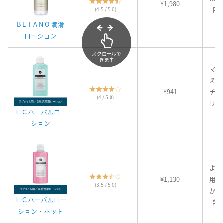
¥1,980
自
(4.5 / 5.0)
B E T A N O 潤滑
ローション
スクロールで
きます
マッ
える
¥941
チミ
(4 / 5.0)
リジ
ＬＣハーバルロー
ション
温
より
¥1,130
用感
(3.5 / 5.0)
かさ
ＬＣハーバルロー
部
ション・ホット