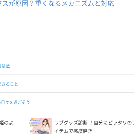
クスが原因？重くなるメカニズムと対応
対処法
できること
い日々を過ごそう
姫のよ
ラブグッズ診断 ！自分にピッタリの
イテムで感度磨き