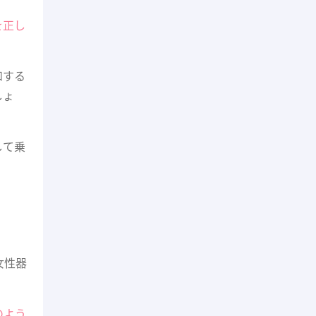
を正し
和する
しょ
して乗
女性器
のよう