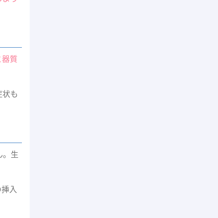
と器質
症状も
ん。生
の挿入