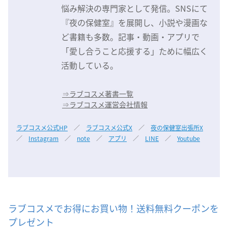
悩み解決の専門家として発信。SNSにて
『夜の保健室』を展開し、小説や漫画な
ど書籍も多数。記事・動画・アプリで
「愛し合うこと応援する」ために幅広く
活動している。
⇒
ラブコスメ著書一覧
⇒
ラブコスメ運営会社情報
ラブコスメ公式HP
／
ラブコスメ公式X
／
夜の保健室出張所X
／
Instagram
／
note
／
アプリ
／
LINE
／
Youtube
ラブコスメでお得にお買い物！送料無料クーポンを
プレゼント