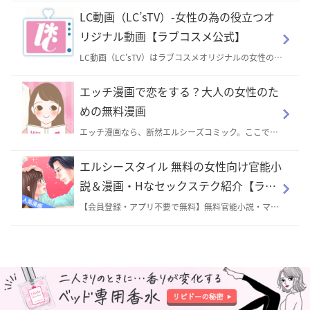
性・占い・大人の思春期などのコラムがたくさん！
LC動画（LC’sTV）-女性の為の役立つオ
リジナル動画【ラブコスメ公式】
LC動画（LC’sTV）はラブコスメオリジナルの女性の為
の役立つ動画サイト。女性の美容のための情報から、
恋愛オリジナルドラマ、体位やエッチのことが学べる
エッチ漫画で恋をする？大人の女性のた
動画まで！外部サイトの広告は無いので、どなたでも
安心してご覧いただけます。
めの無料漫画
エッチ漫画なら、断然エルシーズコミック。ここでし
か読めない恋とＨな漫画が盛りだくさんの、ドキドキ
感じるえっちなマンガ♪官能漫画やレディースコミッ
エルシースタイル 無料の女性向け官能小
クまで、女性向けの無料の官能マンガが盛りだくさ
ん。完全オリジナルのエッチなコミックを試し読みも
説＆漫画・Hなセックステク紹介【ラブ
できます♪投稿作品や実際の体験談に基づいたものな
コスメ】
ど。商品の使い方漫画もあります。
【会員登録・アプリ不要で無料】無料官能小説・マン
ガ・ボイス・動画を公開中♪
ページTOPへもどる