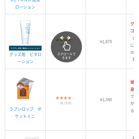
ローション
グッ
コレ
ッ
¥1,870
にく
(4 / 5.0)
の汚
グッズ用 ピタロ
スクロールで
きます
集
ーション
彼が
身！
でオ
¥1,540
が特
(4 / 5.0)
ラブシロップ ポ
る、
ケットミニ
ヒ