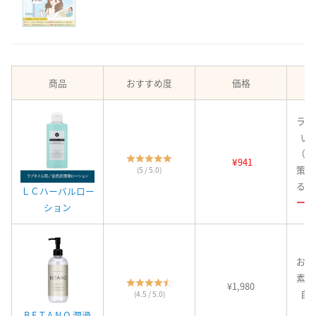
商品
おすすめ度
価格
ラブ
い
（乾
¥
941
策に
(5 / 5.0)
る。
ＬＣハーバルロー
ージ
ション
お肌
素材
¥1,980
自
(4.5 / 5.0)
B E T A N O 潤滑