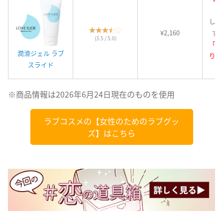
しっ
¥2,160
ず
(3.5 / 5.0)
「う
潤滑ジェル ラブ
り」
スライド
※商品情報は2026年6月24日現在のものを使用
ラブコスメの【女性のためのラブグッ
ズ】はこちら