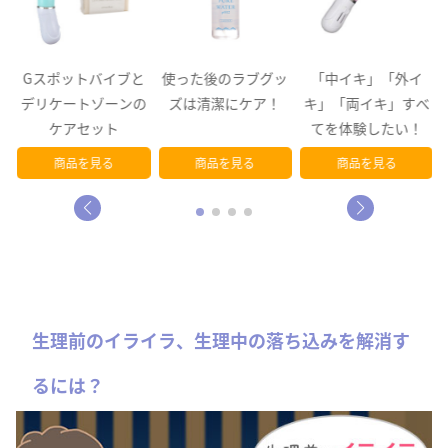
、
Gスポットバイブと
使った後のラブグッ
「中イキ」「外イ
ス
デリケートゾーンの
ズは清潔にケア！
キ」「両イキ」すべ
ケアセット
てを体験したい！
商品を見る
商品を見る
商品を見る
生理前のイライラ、生理中の落ち込みを解消す
るには？