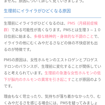
ません。原因について詳しく見ていきましょう。
生理前にイライラがひどくなる原因
生理前にイライラがひどくなるのは、
PMS（月経前症候
群）
である可能性が高くなります。PMSとは生理３～１０
日位前に始まる、
多様な精神的・身体的な不調のこと
で、
イライラの他にむくみやだるさなどの体の不快症状も出
るのが特徴です。
PMSの原因は、女性ホルモンのエストロゲンとプロゲス
テロンのバランスが、生理前に変化することが関係してい
ると考えられています。
生理前の急激な女性ホルモンの低
下が脳内のホルモンの異常を引き起こす
ことが原因のよう
です。
理由もなく苛立ったり、気持ちが落ち着かなかったり、む
くみやだるさを感じる場合には、PMSを疑ってみましょ