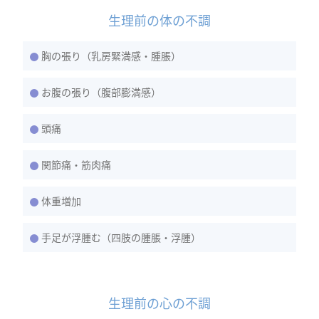
生理前の体の不調
胸の張り（乳房緊満感・腫脹）
お腹の張り（腹部膨満感）
頭痛
関節痛・筋肉痛
体重増加
手足が浮腫む（四肢の腫脹・浮腫）
生理前の心の不調