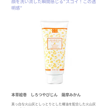
顔を洗い流した瞬間感じる“スゴイ！この透
明感”
本草絵巻 しろつやびじん 薩摩みかん
真っ白な火山灰としっとりとした椿油を配合した火山灰