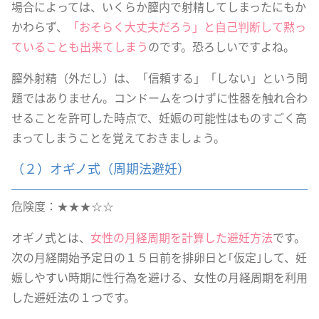
場合によっては、いくらか膣内で射精してしまったにもか
かわらず、
「おそらく大丈夫だろう」と自己判断して黙っ
ていることも出来てしまう
のです。恐ろしいですよね。
膣外射精（外だし）は、「信頼する」「しない」という問
題ではありません。コンドームをつけずに性器を触れ合わ
せることを許可した時点で、妊娠の可能性はものすごく高
まってしまうことを覚えておきましょう。
（２）オギノ式（周期法避妊）
危険度：★★★☆☆
オギノ式とは、
女性の月経周期を計算した避妊方法
です。
次の月経開始予定日の１５日前を排卵日と｢仮定｣して、妊
娠しやすい時期に性行為を避ける、女性の月経周期を利用
した避妊法の１つです。