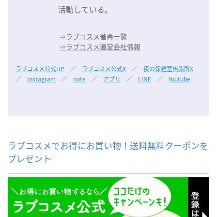
活動している。
⇒
ラブコスメ著書一覧
⇒
ラブコスメ運営会社情報
ラブコスメ公式HP
／
ラブコスメ公式X
／
夜の保健室出張所X
／
Instagram
／
note
／
アプリ
／
LINE
／
Youtube
ラブコスメでお得にお買い物！送料無料クーポンを
プレゼント