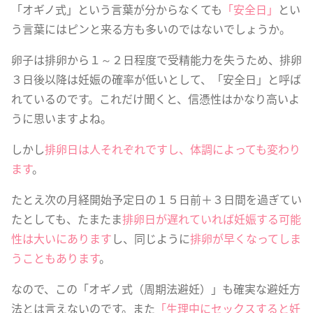
「オギノ式」という言葉が分からなくても
「安全日」
とい
う言葉にはピンと来る方も多いのではないでしょうか。
卵子は排卵から１～２日程度で受精能力を失うため、排卵
３日後以降は妊娠の確率が低いとして、「安全日」と呼ば
れているのです。これだけ聞くと、信憑性はかなり高いよ
うに思いますよね。
しかし
排卵日は人それぞれですし、体調によっても変わり
ます
。
たとえ次の月経開始予定日の１５日前＋３日間を過ぎてい
たとしても、たまたま
排卵日が遅れていれば妊娠する可能
性は大いにあります
し、同じように
排卵が早くなってしま
うこともあります
。
なので、この「オギノ式（周期法避妊）」も確実な避妊方
法とは言えないのです。また
「生理中にセックスすると妊