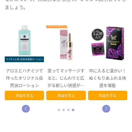
ましょう。
で
塗ってマッサージす
中に入ると温かい！
薄い天然ラテックス
自
ると、じんわりと広
ぬくもりあふれる快
製ゴムだから２人が
がる新しい快感が…
感を堪能
もっと近くに感じら
れる
商品を見る
商品を見る
商品を見る