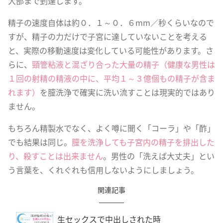
大部まで到達します。
精子の速度自体は約０．１～０．６mm／秒くらいなので
すが、精子の力だけで子宮に達していないことを考える
と、実際の移動速度は変化している可能性があります。さ
らに、
頸管粘液と混ざり合った大量の精子（健康な男性は
１回の射精の精液の中に、平均１～３億個もの精子が含ま
れます）
を膣洗浄で確実に洗い流すことは現実的ではあり
ません。
もちろん精製水でなく、よく噂に聞く「コーラ」や「酢」
でも結果は同じ。
膣を洗浄しても子宮内の精子を排出した
り、殺すことは出来ません
。男性の「洗えば大丈夫」とい
う言葉を、くれぐれも信用しないようにしましょう。
関連記事
生セックスで中出しされた時