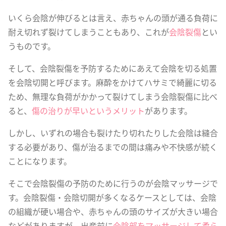
いくら会陰が伸びるとは言え、赤ちゃんの頭が通る負荷に
耐え切れず裂けてしまうこともあり、これが
会陰裂傷
とい
うものです。
そして、会陰裂傷を予防するためにあえて会陰を切る処置
を会陰切開と呼びます。麻酔をかけてハサミで綺麗に切る
ため、無理な負荷がかかって裂けてしまう会陰裂傷に比べ
ると、
傷の治りが早いというメリット
があります。
しかし、いずれの場合も裂けたり切れたりした会陰は縫合
する必要があり、傷が治るまでの間は痛みや不快感が続く
ことになります。
そこで会陰裂傷の予防のために行うのが会陰マッサージで
す。会陰裂傷・会陰切開が多くなるケースとしては、会陰
の組織が硬い場合や、赤ちゃんの頭のサイズが大きい場合
などがありますが、出産前に
会陰部をマッサージして柔ら