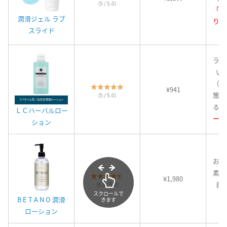
(5 / 5.0)
「う
潤滑ジェル ラブ
り」
スライド
ラブ
い
（乾
¥941
策に
(5 / 5.0)
る。
ＬＣハーバルロー
ージ
ション
お肌
素材
¥1,980
自
(4.5 / 5.0)
スクロールで
B E T A N O 潤滑
きます
ローション