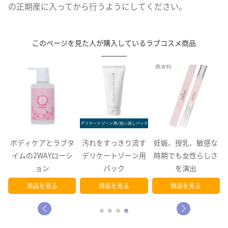
の正期産に入ってから行うようにしてください。
このページを見た人が購入しているラブコスメ商品
タ
汚れをすっきり流す
妊娠、授乳、敏感な
可愛い！ラブグッズ
シ
デリケートゾーン用
時期でも女性らしさ
用コンドーム
パック
を演出
商品を見る
商品を見る
商品を見る