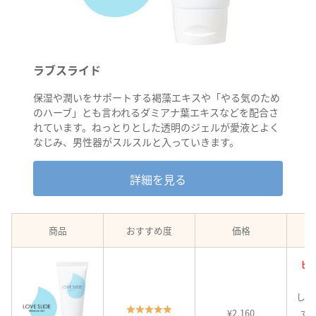
ラブスライド
保湿や潤いをサポートする褐藻エキスや「やる気のため
のハーブ」とも言われるダミアナ葉エキスなどを配合さ
れています。ねっとりとした透明のジェルが愛液とよく
なじみ、男性器がスルスルと入っていきます。
詳細を見る
商品
おすすめ度
価格
ヒ
しっ
¥2,160
ず