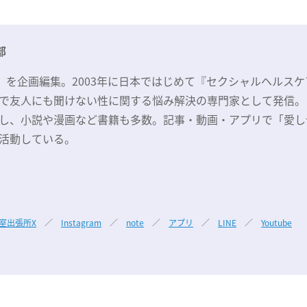
部
』を企画編集。2003年に日本ではじめて『セクシャルヘルスケ
で友人にも聞けない性に関する悩み解決の専門家として発信。
開し、小説や漫画など書籍も多数。記事・動画・アプリで「愛し
活動している。
室出張所X
／
Instagram
／
note
／
アプリ
／
LINE
／
Youtube