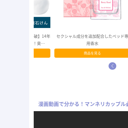
5万個突破】14年
セクシャル成分を追加配合したベッド専
トロけ
グセラー！臭…
用香水
る
商品を見る
漫画動画で分かる！マンネリカップル