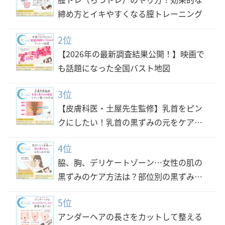
締め方とイキやすくなる膣トレーニング
2位
【2026年の最新調査結果公開！】映画で
も話題になった全国バスト地図
3位
【皮膚科医・土屋先生監修】乳首をピン
クにしたい！乳首の黒ずみの元をケアし
て綺麗な乳首の色にする方法
4位
脇、胸、デリケートゾーン…女性の肌の
黒ずみのケア方法は？部位別の黒ずみ防
止方法と対策
5位
アンダーヘアの長さをカットして整える