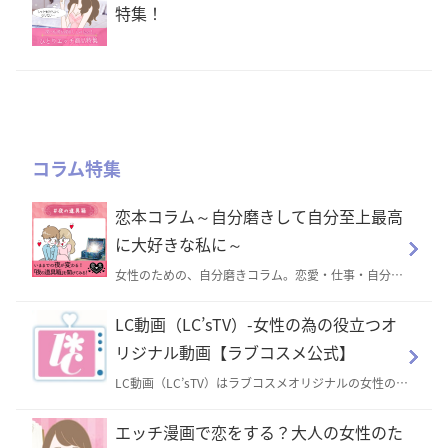
特集！
コラム特集
恋本コラム～自分磨きして自分至上最高
に大好きな私に～
女性のための、自分磨きコラム。恋愛・仕事・自分磨
き・コスメ・美容・人間関係・恋人や好きな人との相
性・占い・大人の思春期などのコラムがたくさん！
LC動画（LC’sTV）-女性の為の役立つオ
リジナル動画【ラブコスメ公式】
LC動画（LC’sTV）はラブコスメオリジナルの女性の為
の役立つ動画サイト。女性の美容のための情報から、
恋愛オリジナルドラマ、体位やエッチのことが学べる
エッチ漫画で恋をする？大人の女性のた
動画まで！外部サイトの広告は無いので、どなたでも