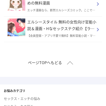
安心してご覧いただけます。
めの無料漫画
エッチ漫画なら、断然エルシーズコミック。ここでし
か読めない恋とＨな漫画が盛りだくさんの、ドキドキ
感じるえっちなマンガ♪官能漫画やレディースコミッ
エルシースタイル 無料の女性向け官能小
クまで、女性向けの無料の官能マンガが盛りだくさ
ん。完全オリジナルのエッチなコミックを試し読みも
説＆漫画・Hなセックステク紹介【ラブ
できます♪投稿作品や実際の体験談に基づいたものな
コスメ】
ど。商品の使い方漫画もあります。
【会員登録・アプリ不要で無料】無料官能小説・マン
ガ・ボイス・動画を公開中♪
ページTOPへもどる
お悩みカテゴリ
セックス・エッチの悩み