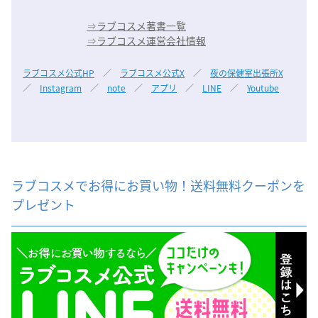
⇒
ラブコスメ著書一覧
⇒
ラブコスメ運営会社情報
ラブコスメ公式HP
／
ラブコスメ公式X
／
夜の保健室出張所X
／
Instagram
／
note
／
アプリ
／
LINE
／
Youtube
ラブコスメでお得にお買い物！送料無料クーポンを
プレゼント