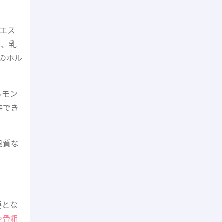
。
。エス
は、乳
のホル
ルモン
待でき
良質な
要とな
や骨粗