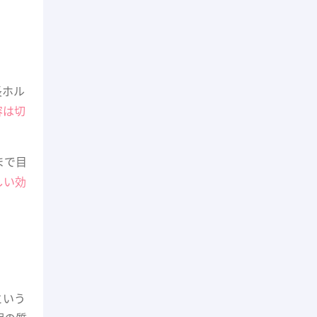
長ホル
容は切
まで目
しい効
という