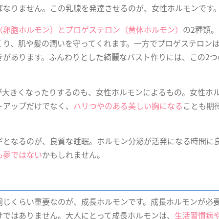
ばなりません。この乳腺を発達させるのが、女性ホルモンです
（卵胞ホルモン）とプロゲステロン（黄体ホルモン）
の2種類
くり、肌や髪の潤いを守ってくれます。一方でプロゲステロン
きがあります。ふんわりとした綺麗なバスト作りには、この2つ
が大きくなったりするのも、女性ホルモンによるもの。女性ホ
トアップだけでなく、
ハリつやのある美しい胸になる
ことも期
ギとなるのが、良質な睡眠。ホルモン分泌が活発になる時間に
も夢ではない
かもしれません。
同じくらい重要なのが、成長ホルモンです。成長ホルモンが必
けではありません。大人にとって成長ホルモンは、
生活習慣病