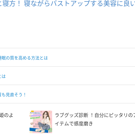
と寝方！ 寝ながらバストアップする美容に良
睡眠の質を高める方法とは
とは
質も見直そう！
姫のよ
ラブグッズ診断 ！自分にピッタリの
イテムで感度磨き