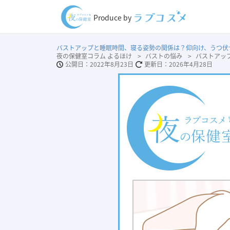
Produce by
バストアップと睡眠時間、寝る姿勢の関係は？仰向け、うつ伏
夜の保健室コラム よるほけ
バストの悩み
バストアッ
2022年8月23日
2026年4月28日