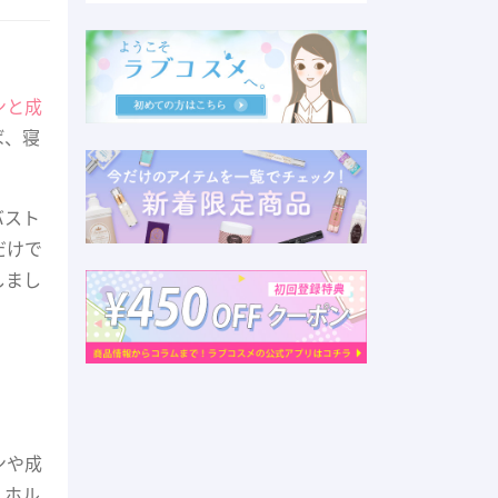
ンと成
ば、寝
バスト
だけで
しまし
ンや成
。ホル