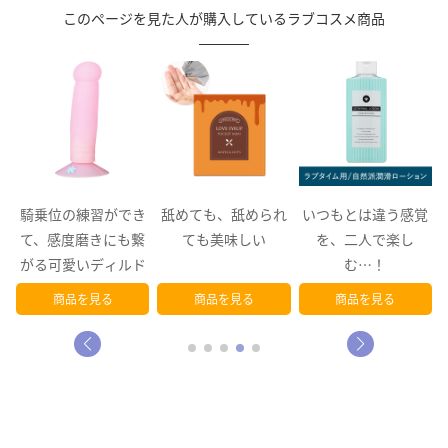
このページを見た人が購入しているラブコスメ商品
でき
舐めても、舐められ
いつもとは違う感覚
ローションのお風
も繋
ても美味しい
を、二人で楽し
で楽しく混浴♪触れ
ルド
む…！
だけでカイカン…
ンネリ予防…
商品を見る
商品を見る
商品を見る