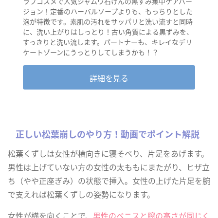
ラブコスメで人気ジャムウ石けんの黒ずみ集中ケアバー
ジョン！定番のハーバルソープよりも、もっちりとした
泡が特徴です。素肌の汚れをサッパリと洗い流すと同時
に、洗い上がりはしっとり！古い角質による黒ずみを、
すっきりと洗い流します。パートナーも、キレイなデリ
ケートゾーンにうっとりしてしまうかも！？
詳細を見る
正しい松葉崩しのやり方！動画でポイント解説
松葉くずしは女性が横向きに寝そべり、片足をあげます。
男性は上げていない方の女性の太ももにまたがり、ヒザ立
ち（やや正座ぎみ）の状態で挿入。女性の上げた片足を腕
で支えれば松葉くずしの姿勢になります。
女性が横を向くことで、
男性のペニスと膣の高さが同じく