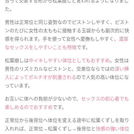
合って交差する形から松葉崩しと言われるようになりまし
た。
男性は正常位と同じ姿勢なのでピストンしやすく、ピスト
ンのたびに女性の太ももに接触する玉袋からも副次的に快
感を得られます。手を使って女性へ愛撫もしやすく、
濃厚
なセックスをしやすいことも特徴
です。
松葉崩しは
中イキしやすい体位としてもおすすめ
。女性は
男性のリズミカルなピストンと、交差位ならではの
深い挿
入によってポルチオが刺激される
ので人気の高い体位にな
っています。
お互いに体への負担が少ないので、
セックスの初心者でも
楽しめるのでおすすめ
です。
正常位から後背位へ体位を変える途中に松葉くずしを取り
入れれば、正常位→松葉くずし→後背位と
快感の強い体位