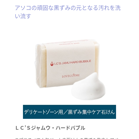
アソコの頑固な黒ずみの元となる汚れを洗
い流す
ＬＣ’Ｓジャムウ・ハードバブル