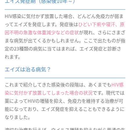
エイズ発症期（感染後10年～）
HIV感染に気付かず放置した場合、どんどん免疫力が弱ま
ってエイズを発症します。発症後は
ひどい下痢や寝汗、原
因不明の急激な体重減少などの症状
が現れ、さらにさまざ
まな病気が出てくるかもしれません。ここで出たものが指
定の23種類の病気に当てはまれば、エイズ発症と診断さ
れます。
エイズは治る病気？
これまで紹介してきた感染後の段階は、あくまでも
HIV感
染に気付かず放置してしまった場合の状況
です。現代では
薬によってHIVの増殖を抑え、免疫力を維持する治療が可
能になっており、エイズ発症を抑えることもできるように
なりました。
適切な治療を行えば、ウイルス増殖を抑えながら普通の生