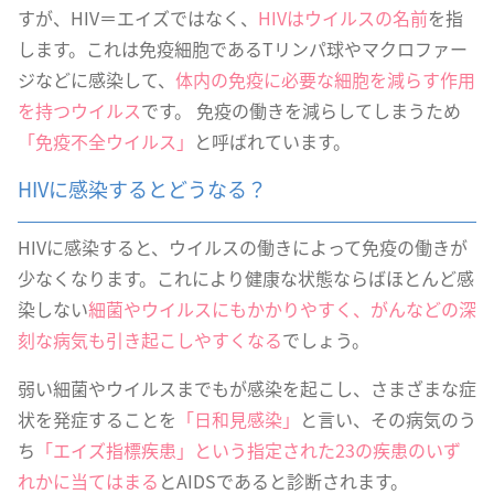
すが、HIV＝エイズではなく、
HIVはウイルスの名前
を指
します。これは免疫細胞であるTリンパ球やマクロファー
ジなどに感染して、
体内の免疫に必要な細胞を減らす作用
を持つウイルス
です。 免疫の働きを減らしてしまうため
「免疫不全ウイルス」
と呼ばれています。
HIVに感染するとどうなる？
HIVに感染すると、ウイルスの働きによって免疫の働きが
少なくなります。これにより健康な状態ならばほとんど感
染しない
細菌やウイルスにもかかりやすく、がんなどの深
刻な病気も引き起こしやすくなる
でしょう。
弱い細菌やウイルスまでもが感染を起こし、さまざまな症
状を発症することを
「日和見感染」
と言い、その病気のう
ち
「エイズ指標疾患」という指定された23の疾患のいず
れかに当てはまる
とAIDSであると診断されます。