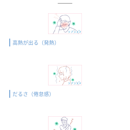
高熱が出る（発熱）
だるさ（倦怠感）