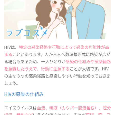
HIVは、
特定の感染経路や行動によって感染の可能性が高
まる
ことがあります。人から人へ数珠繋ぎ式に感染が広が
る場合もあるため、一人ひとりが
感染の仕組みや感染経路
を意識したうえで、行動に注意する
ことが大切です。HIV
の主な３つの感染経路と感染しやすい行動を知っておきま
しょう。
HIVの感染の仕組み
エイズウイルスは
血液、精液（カウパー腺液含む）、膣分
泌液、母乳など
に多く分泌されます。それが
直腸、膣、口