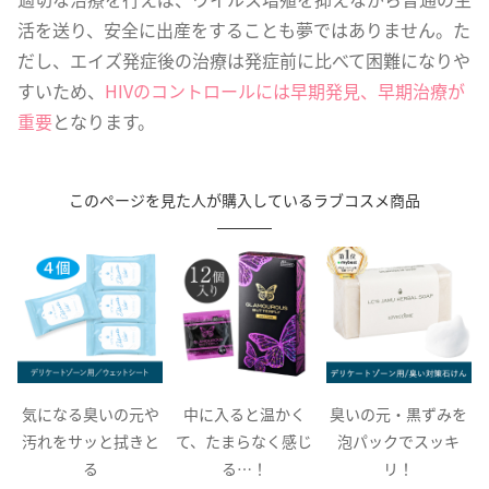
活を送り、安全に出産をすることも夢ではありません。た
だし、エイズ発症後の治療は発症前に比べて困難になりや
すいため、
HIVのコントロールには早期発見、早期治療が
重要
となります。
このページを見た人が購入しているラブコスメ商品
や
中に入ると温かく
臭いの元・黒ずみを
まるで着けてないよ
と
て、たまらなく感じ
泡パックでスッキ
うな感覚！
る…！
リ！