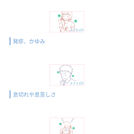
発疹、かゆみ
息切れや息苦しさ