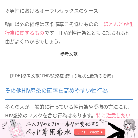
※男性におけるオーラルセックスのケース
輸血以外の経路は感染確率こそ低いものの、
ほとんどが性
行為に関するもの
です。HIVが性行為とともに語られる理
由がよくわかるでしょう。
参考文献
【PDF】参考文献：『HIV感染症 流行の現状と最新の治療』
その他HIV感染の確率を高めやすい性行為
多くの人が一般的に行っている性行為や愛撫の方法にも、
HIV感染のリスクを含む行為はあります。
特に注意したい
のは「フェラ」「精液を飲む」「クンニリングス」「生理
中のセックス」「コンドームなしでの挿入や中出し」など