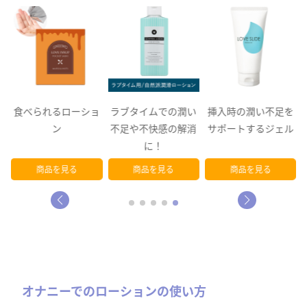
呂
食べられるローショ
ラブタイムでの潤い
挿入時の潤い不足を
る
ン
不足や不快感の解消
サポートするジェル
マ
に！
商品を見る
商品を見る
商品を見る
オナニーでのローションの使い方