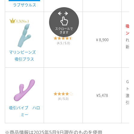
ラブザウルス
吸引
スクロールで
ング
きます
¥ 8,900
れる
(4.5 / 5.0)
新た
マリンビーンズ
吸引プラス
Gス
トリ
¥5,478
激！
(4 / 5.0)
引バ
吸引バイブ ハロ
ミー
※商品情報は2025年5月9日現在のものを使用