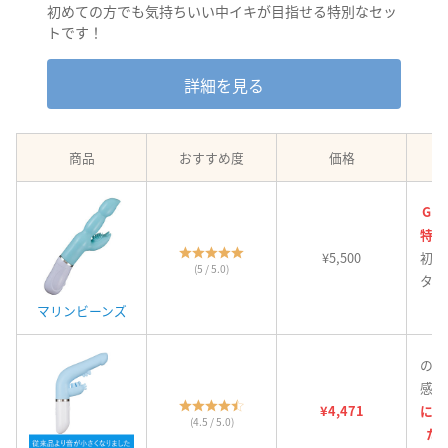
初めての方でも気持ちいい中イキが目指せる特別なセッ
トです！
詳細を見る
商品
おすすめ度
価格
Gス
特化
¥5,500
初め
(5 / 5.0)
ター
マリンビーンズ
のけ
感！
¥4,471
に気
(4.5 / 5.0)
た