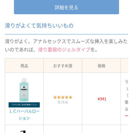
詳細を見る
滑りがよくて気持ちいいもの
滑りがよく、アナルセックスでスムーズな挿入を楽しみた
いのであれば、
滑り重視のジェルタイプ
を。
商品
おすすめ度
価格
ラブ
い
（乾
¥
941
策に
(5 / 5.0)
る。
ＬＣハーバルロー
ージ
ション