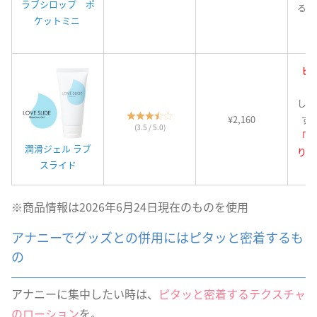
ラブシロップ ポ
る、
ケットミニ
ヒ
しっ
¥2,160
ず
(3.5 / 5.0)
「う
潤滑ジェル ラブ
り」
スライド
※商品情報は2026年6月24日現在のものを使用
アナニーでグッズとの併用にはピタッと密着するも
の
アナニーに集中したい時は、
ピタッと密着するテクスチャ
のローション
を。