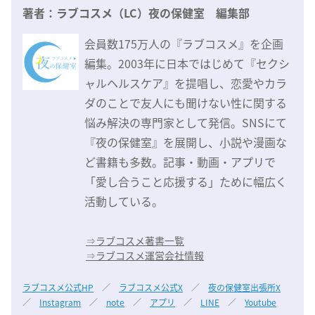
著者：ラブコスメ（LC）夜の保健室 編集部
会員数175万人の『ラブコスメ』を企画
編集。2003年に日本ではじめて『セクシ
ャルヘルスケア』を提唱し、恋愛やカラ
ダのことで友人にも聞けない性に関する
悩み解決の専門家として発信。SNSにて
『夜の保健室』を展開し、小説や漫画な
ど書籍も多数。記事・動画・アプリで
「愛し合うこと応援する」ために幅広く
活動している。
⇒
ラブコスメ著書一覧
⇒
ラブコスメ運営会社情報
ラブコスメ公式HP
／
ラブコスメ公式X
／
夜の保健室出張所X
／
Instagram
／
note
／
アプリ
／
LINE
／
Youtube