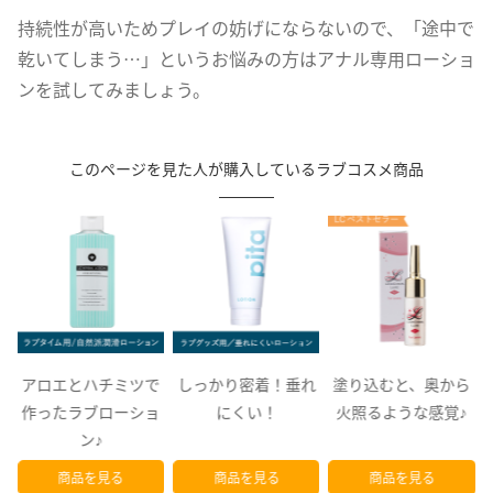
持続性が高いためプレイの妨げにならないので、「途中で
乾いてしまう…」というお悩みの方はアナル専用ローショ
ンを試してみましょう。
このページを見た人が購入しているラブコスメ商品
で
しっかり密着！垂れ
塗り込むと、奥から
まだ知らない…秘密
ョ
にくい！
火照るような感覚♪
の自分自身を発見！
商品を見る
商品を見る
商品を見る