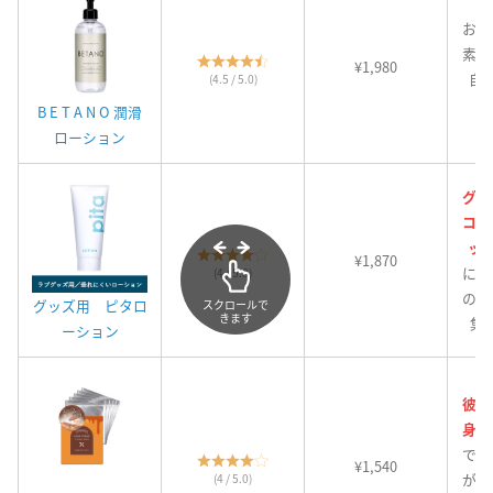
お肌
素材
¥1,980
自
(4.5 / 5.0)
B E T A N O 潤滑
ローション
グッ
コレ
ッ
¥1,870
にく
(4 / 5.0)
の汚
グッズ用 ピタロ
スクロールで
きます
集
ーション
彼が
身！
でオ
¥1,540
が特
(4 / 5.0)