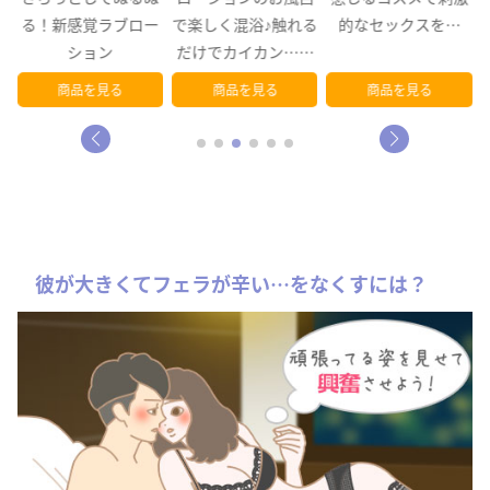
な
る！新感覚ラブロー
で楽しく混浴♪触れる
的なセックスを…
イ
ション
だけでカイカン…マ
ンネリ予防…
商品を見る
商品を見る
商品を見る
彼が大きくてフェラが辛い…をなくすには？