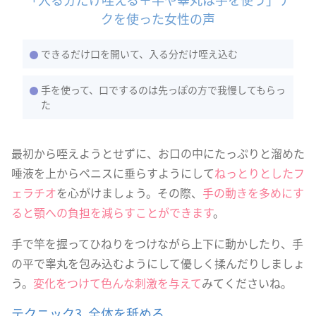
クを使った女性の声
できるだけ口を開いて、入る分だけ咥え込む
手を使って、口でするのは先っぽの方で我慢してもらっ
た
最初から咥えようとせずに、お口の中にたっぷりと溜めた
唾液を上からペニスに垂らすようにして
ねっとりとしたフ
ェラチオ
を心がけましょう。その際、
手の動きを多めにす
ると顎への負担を減らすことができます
。
手で竿を握ってひねりをつけながら上下に動かしたり、手
の平で睾丸を包み込むようにして優しく揉んだりしましょ
う。
変化をつけて色んな刺激を与えて
みてくださいね。
テクニック3. 全体を舐める