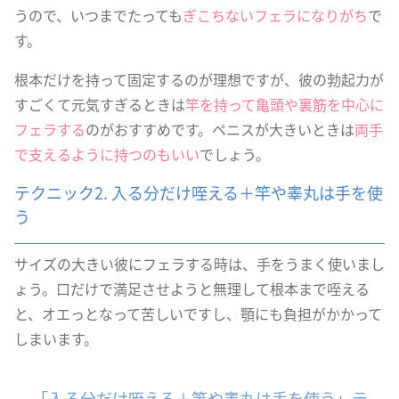
うので、いつまでたっても
ぎこちないフェラになりがち
で
す。
根本だけを持って固定するのが理想ですが、彼の勃起力が
すごくて元気すぎるときは
竿を持って亀頭や裏筋を中心に
フェラする
のがおすすめです。ペニスが大きいときは
両手
で支えるように持つのもいい
でしょう。
テクニック2. 入る分だけ咥える＋竿や睾丸は手を使
う
サイズの大きい彼にフェラする時は、手をうまく使いまし
ょう。口だけで満足させようと無理して根本まで咥える
と、オエっとなって苦しいですし、顎にも負担がかかって
しまいます。
「入る分だけ咥える＋竿や睾丸は手を使う」テ