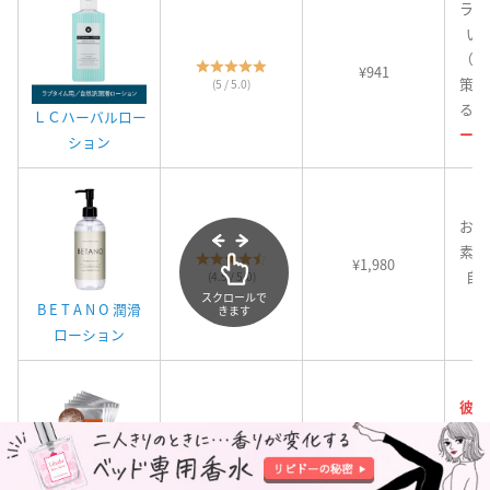
ラブ
い
（乾
¥941
策に
(5 / 5.0)
る。
ＬＣハーバルロー
ージ
ション
お肌
素材
¥1,980
自
(4.5 / 5.0)
スクロールで
B E T A N O 潤滑
きます
ローション
彼が
身！
でオ
¥
1,
540
が特
(4 / 5.0)