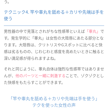
う。
テクニック4. 竿や睾丸を舐める＋カリや先端は手を
使う
男性器の中で見落とされがちな性感帯といえば
「睾丸」
で
す。発生学的に「睾丸」は女性の大陰唇にあたる部分とな
ります。大陰唇は、クリトリスやGスポットに比べると快
感は劣るものの、じわじわと感度を高めたいときに触ると
深い満足感が得られますよね。
それと同じように、睾丸自体は強烈な性感帯ではありませ
んが、
他のパーツと一緒に刺激する
ことで、ゾクゾクとし
た快感をもたらすことができます。
「竿や睾丸を舐める＋カリや先端は手を使う」
テクを使った女性の声