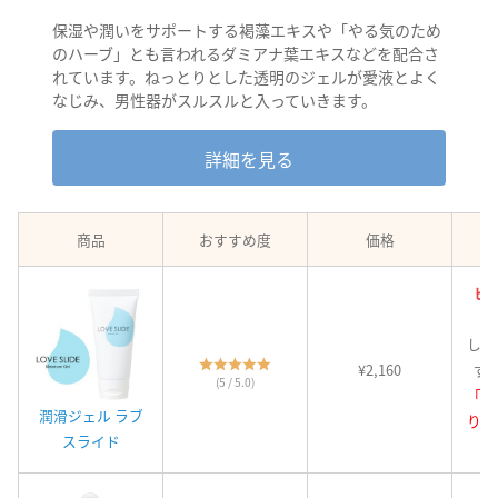
保湿や潤いをサポートする褐藻エキスや「やる気のため
のハーブ」とも言われるダミアナ葉エキスなどを配合さ
れています。ねっとりとした透明のジェルが愛液とよく
なじみ、男性器がスルスルと入っていきます。
詳細を見る
商品
おすすめ度
価格
ヒ
しっ
¥2,160
ず
(5 / 5.0)
「う
潤滑ジェル ラブ
り」
スライド