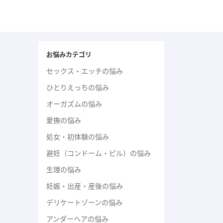
お悩みカテゴリ
セックス・エッチの悩み
ひとりえっちの悩み
オーガズムの悩み
愛撫の悩み
処女・初体験の悩み
避妊（コンドーム・ピル）の悩み
生理の悩み
妊娠・出産・産後の悩み
デリケートゾーンの悩み
アンダーヘアの悩み