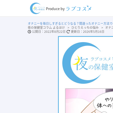
Produce by
オナニーを毎日しすぎるとどうなる？間違ったオナニー方法で
夜の保健室コラム よるほけ
ひとりえっちの悩み
オナ
2022年8月22日
2026年5月16日