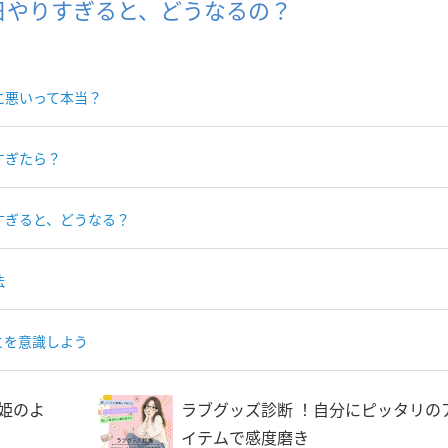
日やりすぎると、どうなるの？
に悪いって本当？
すぎたら？
すぎると、どうなる？
法
とを意識しよう
姫のよ
ラブグッズ診断 ！自分にピッタリの
イテムで感度磨き