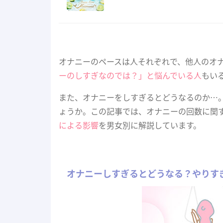
オナニーのペースは人それぞれで、他人のオ
ーのしすぎなのでは？」と悩んでいる人
もい
また、オナニーをしすぎるとどうなるのか…
ょうか。この記事では、オナニーの回数に関
による影響
を男女別に解説しています。
オナニーしすぎるとどうなる？やりす