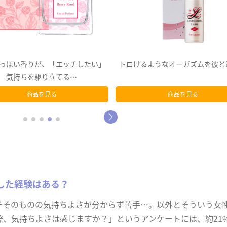
っぽい香りが、「エッチしたい」
トロけるようなオーガズムを彼と
気持ちを駆り立てる…
商品を見る
商品を見る
した経験はある？
チそのものの気持ちよさが分からず苦手…。以外とそういう女
、気持ちよさは感じますか？」というアンケートには、約21%