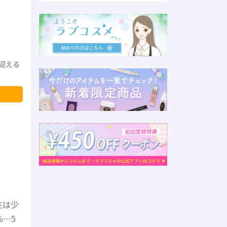
迎える
いつもと違った快感を2人で楽しむ！
Ｇスポット
商品を見る
性は少
…5