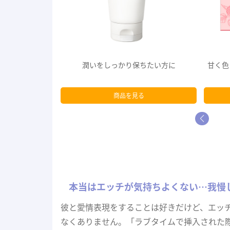
ーターセット
潤いをしっかり保ちたい方に
甘く色
る
商品を見る
本当はエッチが気持ちよくない…我慢
彼と愛情表現をすることは好きだけど、エッ
なくありません。「ラブタイムで挿入された際