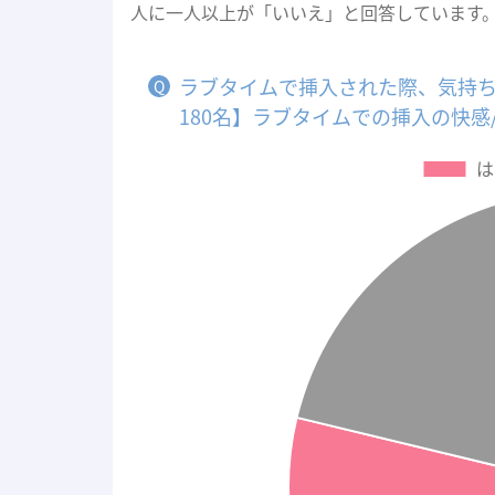
人に一人以上が「いいえ」と回答しています
ラブタイムで挿入された際、気持ち
180名】ラブタイムでの挿入の快感/2019