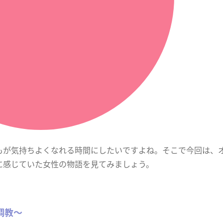
もが気持ちよくなれる時間にしたいですよね。そこで今回は、
に感じていた女性の物語を見てみましょう。
調教〜