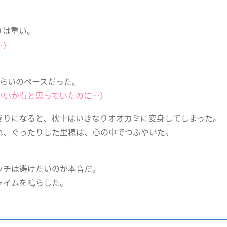
りは重い。
…）
くらいのペースだった。
いいかもと思っていたのに…）
きりになると、秋十はいきなりオオカミに変身してしまった。
れ、ぐったりした里穂は、心の中でつぶやいた。
ッチは避けたいのが本音だ。
ャイムを鳴らした。