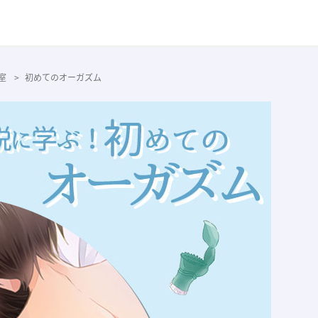
室
初めてのオーガズム