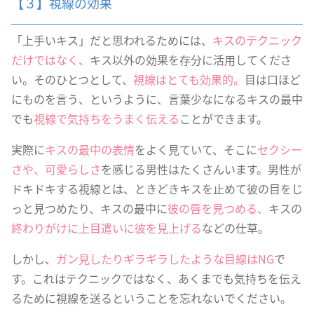
【３】視線の効果
「上手いキス」だと思われるためには、
キスのテクニック
だけではなく、
キス以外の効果を存分に活用してくださ
い。そのひとつとして、
視線はとても効果的。
目は口ほど
にものを言う、というように、言葉少なになるキスの最中
でも
視線で気持ちをうまく伝える
ことができます。
実際に
キスの最中の表情
をよく見ていて、そこに
セクシー
さや、可愛らしさ
を感じる男性はたくさんいます。男性が
ドキドキする視線とは、ときどきキスを止めて彼の目をじ
っと見つめたり、キスの最中に
彼の唇を見つめる、
キスの
終わりがけに上目遣いに彼を見上げる
などの仕草。
しかし、
ガン見したりギラギラしたような目線はNG
で
す。これはテクニックではなく、あくまでも気持ちを伝え
るために視線を送るということを忘れないでください。