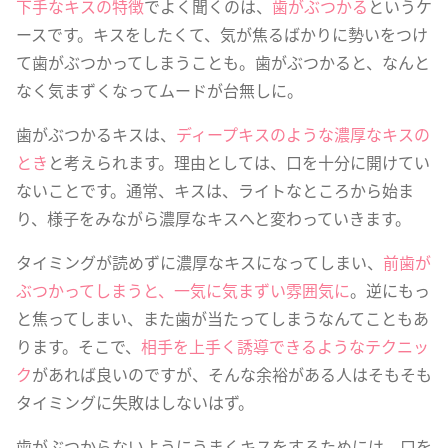
下手なキスの特徴
でよく聞くのは、
歯がぶつかる
というケ
ースです。キスをしたくて、気が焦るばかりに勢いをつけ
て歯がぶつかってしまうことも。歯がぶつかると、なんと
なく気まずくなってムードが台無しに。
歯がぶつかるキスは、
ディープキスのような濃厚なキスの
とき
と考えられます。理由としては、口を十分に開けてい
ないことです。通常、キスは、ライトなところから始ま
り、様子をみながら濃厚なキスへと変わっていきます。
タイミングが読めずに濃厚なキスになってしまい、
前歯が
ぶつかってしまうと、一気に気まずい雰囲気に
。逆にもっ
と焦ってしまい、また歯が当たってしまうなんてこともあ
ります。そこで、
相手を上手く誘導できるようなテクニッ
ク
があれば良いのですが、そんな余裕がある人はそもそも
タイミングに失敗はしないはず。
歯がぶつからないようにうまくキスをするためには、口を