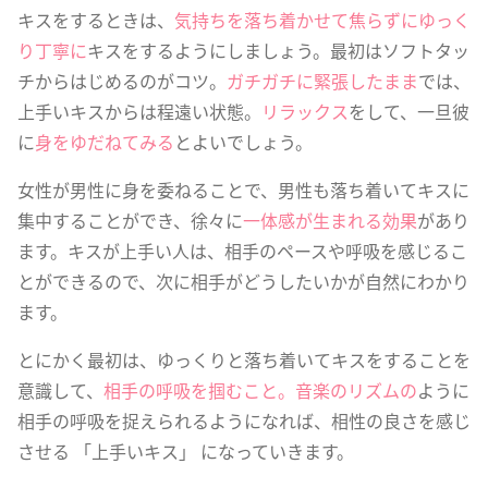
キスをするときは、
気持ちを落ち着かせて焦らずにゆっく
り丁寧に
キスをするようにしましょう。最初はソフトタッ
チからはじめるのがコツ。
ガチガチに緊張したまま
では、
上手いキスからは程遠い状態。
リラックス
をして、一旦彼
に
身をゆだねてみる
とよいでしょう。
女性が男性に身を委ねることで、男性も落ち着いてキスに
集中することができ、徐々に
一体感が生まれる効果
があり
ます。キスが上手い人は、相手のペースや呼吸を感じるこ
とができるので、次に相手がどうしたいかが自然にわかり
ます。
とにかく最初は、ゆっくりと落ち着いてキスをすることを
意識して、
相手の呼吸を掴むこと。音楽のリズムの
ように
相手の呼吸を捉えられるようになれば、相性の良さを感じ
させる 「上手いキス」 になっていきます。