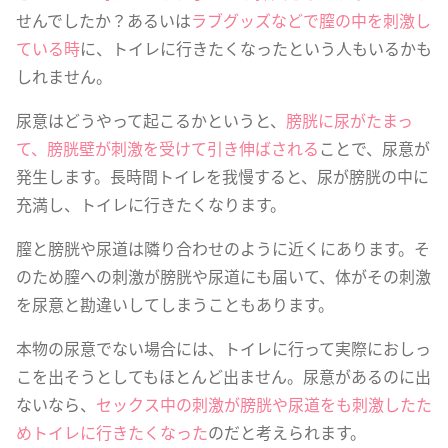
せんでしたか？あるいは
ラブグッズなどで膣の中を刺激し
ている時
に、トイレに行きたくなったという人もいるかも
しれません。
尿意はどうやって起こるかというと、
膀胱に尿がたまっ
て、膀胱壁が刺激を受けて引き伸ばされる
ことで、尿意が
発生します。長時間トイレを我慢すると、尿が膀胱の中に
充満し、トイレに行きたくなります。
膣と膀胱や尿道は隣り合わせのように近くにあります。そ
のため膣への刺激が膀胱や尿道にも届いて、体がその刺激
を尿意と勘違いしてしまうこともあります。
本物の尿意でない場合には、トイレに行って実際におしっ
こを出そうとしてもほとんど出ません。尿意があるのに出
ないなら、
セックス中の刺激が膀胱や尿道をも刺激したた
めトイレに行きたくなった
のだと考えられます。