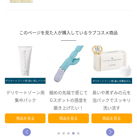
このページを見た人が購入しているラブコスメ商品
ン用
細めの先端で感じて
臭いや黒ずみの元を
デリケートゾーンの
Gスポットの感度を
泡パックでスッキリ
不快感、さよなら
磨き上げたい！
洗い流す
商品を見る
商品を見る
商品を見る