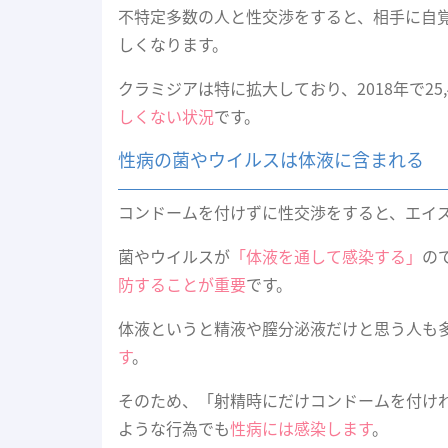
不特定多数の人と性交渉をすると、相手に自
しくなります。
クラミジアは特に拡大しており、2018年で25
しくない状況
です。
性病の菌やウイルスは体液に含まれる
コンドームを付けずに性交渉をすると、エイ
菌やウイルスが
「体液を通して感染する」
の
防することが重要
です。
体液というと精液や膣分泌液だけと思う人も
す
。
そのため、「射精時にだけコンドームを付け
ような行為でも
性病には感染します
。