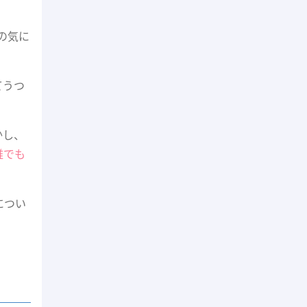
の気に
てうつ
かし、
誰でも
につい