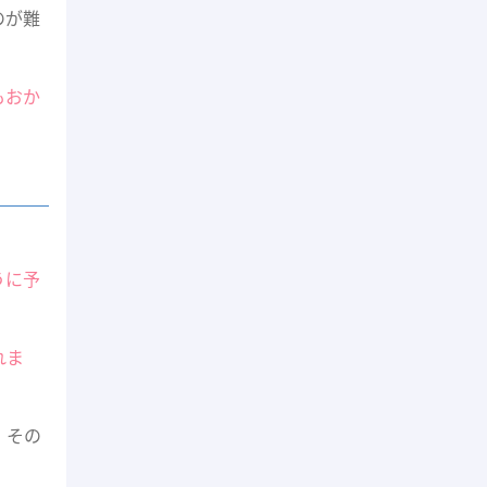
のが難
もおか
うに予
れま
。その