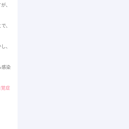
すが、
とで、
かし、
ら感染
自覚症
。