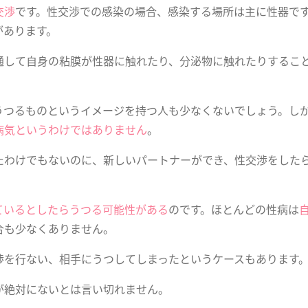
交渉
です。性交渉での感染の場合、感染する場所は主に性器で
があります。
通して自身の粘膜が性器に触れたり、分泌物に触れたりするこ
うつるものというイメージを持つ人も少なくないでしょう。し
病気というわけではありません
。
たわけでもないのに、新しいパートナーができ、性交渉をした
ているとしたらうつる可能性がある
のです。ほとんどの性病は
合も少なくありません。
渉を行ない、相手にうつしてしまったというケースもあります
が絶対にないとは言い切れません。