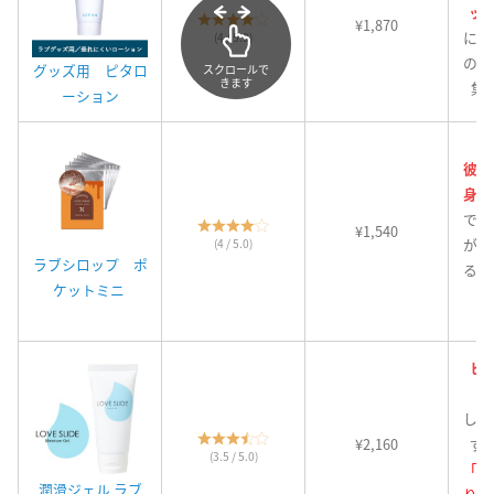
ッ
¥1,870
にく
(4 / 5.0)
の汚
グッズ用 ピタロ
スクロールで
きます
集
ーション
彼が
身！
でオ
¥1,540
が特
(4 / 5.0)
ラブシロップ ポ
る、
ケットミニ
ヒ
しっ
¥2,160
ず
(3.5 / 5.0)
「う
潤滑ジェル ラブ