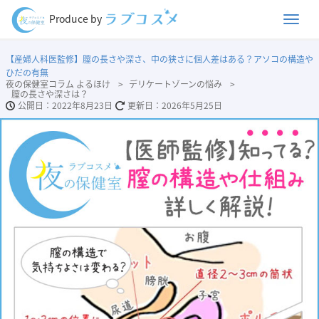
Men
Produce by
【産婦人科医監修】膣の長さや深さ、中の狭さに個人差はある？アソコの構造や
ひだの有無
夜の保健室コラム よるほけ
デリケートゾーンの悩み
膣の長さや深さは？
2022年8月23日
2026年5月25日