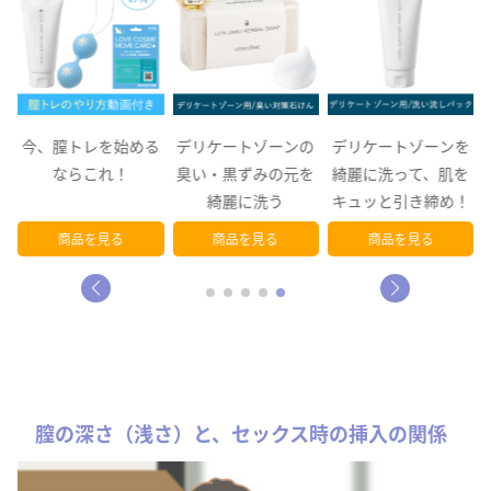
き
今、膣トレを始める
デリケートゾーンの
デリケートゾーンを
リ
ならこれ！
臭い・黒ずみの元を
綺麗に洗って、肌を
ェ
綺麗に洗う
キュッと引き締め！
商品を見る
商品を見る
商品を見る
膣の深さ（浅さ）と、セックス時の挿入の関係