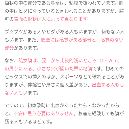
筒状の中の部分である膣壁は、粘膜で覆われています。膣
の中はヒダになっていると言われることがありますが、膣
壁の
表面の形状は人によって異なります
。
ブツブツがある人やヒダがある人もいますが、何もない人
もいます。また、
膣壁には感覚がある部分と、感覚のない
部分
があります。
なお、
処女膜は、膣口から比較的浅いところ（1～2cm）
の周りにある、小さな穴が開いた薄い粘膜
です。初めての
セックスでの挿入のほか、スポーツなどで破れることがあ
りますが、伸縮性や厚さに個人差があり、
出血する人もし
ない人も
います。
ですので、初体験時に出血があったから・なかったから
と、
不安に思う必要はありません
。お産を経験しても膜が
残る人もいるほどです。