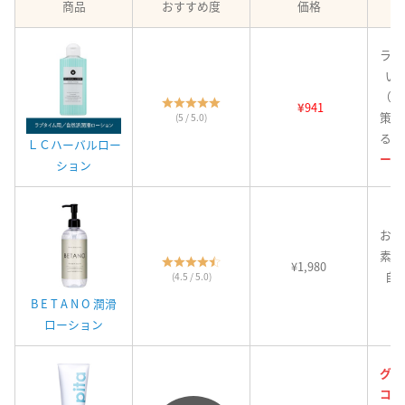
商品
おすすめ度
価格
ラブ
い
（乾
¥
941
策に
(5 / 5.0)
る。
ＬＣハーバルロー
ージ
ション
お肌
素材
¥1,980
自
(4.5 / 5.0)
B E T A N O 潤滑
ローション
グッ
コレ