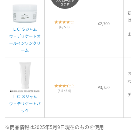
スクロールで
きます
初心
はじ
¥2,700
ート
(4 / 5.0)
ＬＣ’Ｓジャム
まず
ウ・デリケートオ
ールインワンクリ
ーム
おり
元と
¥3,750
っ
(3.5 / 5.0)
デリ
ＬＣ’Ｓジャム
用
ウ・デリケートパ
ック
※商品情報は2025年5月9日現在のものを使用