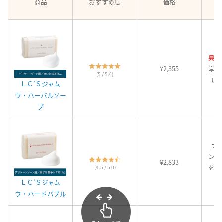
商品
おすすめ度
価格
臭い
¥2,355
堂々
(5 / 5.0)
い
ＬＣ’Ｓジャム
ウ・ハーバルソー
プ
デ
ン・
¥2,833
を気
(4.5 / 5.0)
ＬＣ’Ｓジャム
ウ・ハードバブル