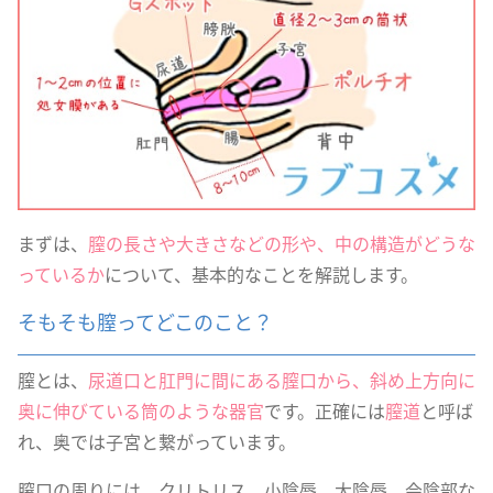
まずは、
膣の長さや大きさなどの形や、中の構造がどうな
っているか
について、基本的なことを解説します。
そもそも膣ってどこのこと？
膣とは、
尿道口と肛門に間にある膣口から、斜め上方向に
奥に伸びている筒のような器官
です。正確には
膣道
と呼ば
れ、奥では子宮と繋がっています。
膣口の周りには、クリトリス、小陰唇、大陰唇、会陰部な