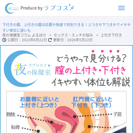
Men
Produce by
下付きの膣、上付きの膣は位置や角度で判別できる！上つきか下つきかでイキや
すい体位に違いも
夜の保健室コラム よるほけ
セックス・エッチの悩み
上付き下付き
2022年8月22日
2026年5月22日