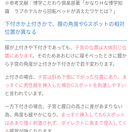
※参考文献：博学こだわり倶楽部著「かなりＨな博学知
識 ラブホテルから回転ベッドが消えたワケとは？」
下付きか上付きかで、膣の角度やGスポットの相対
位置が異なる
膣が上付きや下付きであっても、
子宮の位置は大体同じ位
置にあります
。そのためあおむけに寝そべったときに膣か
ら子宮の角度が上付きか下付きかで若干変わります。
上付きの場合、
子宮は斜め下側に下がった位置にあり、ま
っすぐに男性器を挿入した場合Gスポットを刺激しやすい
と言われています。
一方下付きの場合、子宮と膣口の高さに差があまりない
為、角度も緩やかになり、
まっすぐ挿入してもGスポット
はあまり強く刺激されず、ダイレクトに奥まで侵入してく
る
感覚が強くなります。