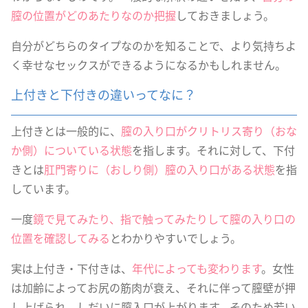
膣の位置がどのあたりなのか把握
しておきましょう。
自分がどちらのタイプなのかを知ることで、より気持ちよ
く幸せなセックスができるようになるかもしれません。
上付きと下付きの違いってなに？
上付きとは一般的に、
膣の入り口がクリトリス寄り（おな
か側）についている状態
を指します。それに対して、下付
きとは
肛門寄りに（おしり側）膣の入り口がある状態
を指
しています。
一度
鏡で見てみたり、指で触ってみたりして膣の入り口の
位置を確認してみる
とわかりやすいでしょう。
実は上付き・下付きは、
年代によっても変わります
。女性
は加齢によってお尻の筋肉が衰え、それに伴って膣壁が押
し上げられ、しだいに膣入口が上がります。そのため若い