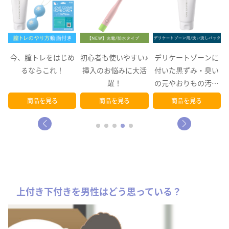
め
初心者も使いやすい♪
デリケートゾーンに
黒ずみや臭いの元を
挿入のお悩みに大活
付いた黒ずみ・臭い
泡パックでスッキリ
躍！
の元やおりもの汚れ
を洗い流し、…
商品を見る
商品を見る
商品を見る
上付き下付きを男性はどう思っている？