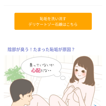
恥垢を洗い流す
デリケートゾー石鹸はこちら
陰部が臭う！たまった恥垢が原因？