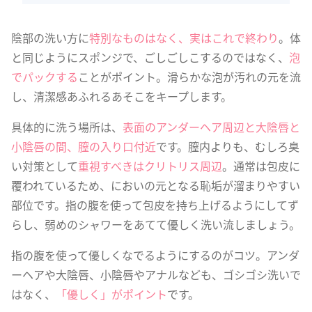
陰部の洗い方に
特別なものはなく、実はこれで終わり
。体
と同じようにスポンジで、ごしごしこするのではなく、
泡
でパックする
ことがポイント。滑らかな泡が汚れの元を流
し、清潔感あふれるあそこをキープします。
具体的に洗う場所は、
表面のアンダーヘア周辺と大陰唇と
小陰唇の間、膣の入り口付近
です。膣内よりも、むしろ臭
い対策として
重視すべきはクリトリス周辺
。通常は包皮に
覆われているため、においの元となる恥垢が溜まりやすい
部位です。指の腹を使って包皮を持ち上げるようにしてず
らし、弱めのシャワーをあてて優しく洗い流しましょう。
指の腹を使って優しくなでるようにするのがコツ。アンダ
ーヘアや大陰唇、小陰唇やアナルなども、ゴシゴシ洗いで
はなく、
「優しく」がポイント
です。