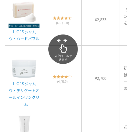
デ
ン・
¥2,833
を気
(4.5 / 5.0)
ＬＣ’Ｓジャム
ウ・ハードバブル
スクロールで
きます
初心
はじ
¥2,700
ート
(4 / 5.0)
ＬＣ’Ｓジャム
まず
ウ・デリケートオ
ールインワンクリ
ーム
おり