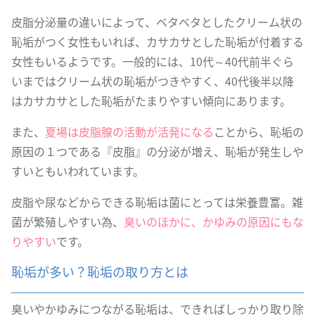
皮脂分泌量の違いによって、ベタベタとしたクリーム状の
恥垢がつく女性もいれば、カサカサとした恥垢が付着する
女性もいるようです。一般的には、10代～40代前半ぐら
いまではクリーム状の恥垢がつきやすく、40代後半以降
はカサカサとした恥垢がたまりやすい傾向にあります。
また、
夏場は皮脂腺の活動が活発になる
ことから、恥垢の
原因の１つである『皮脂』の分泌が増え、恥垢が発生しや
すいともいわれています。
皮脂や尿などからできる恥垢は菌にとっては栄養豊富。雑
菌が繁殖しやすい為、
臭いのほかに、かゆみの原因にもな
りやすい
です。
恥垢が多い？恥垢の取り方とは
臭いやかゆみにつながる恥垢は、できればしっかり取り除