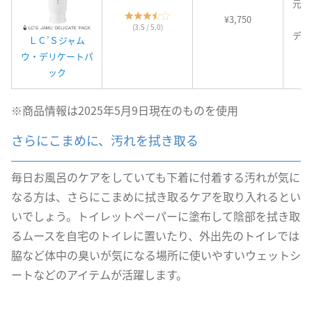
元と
¥3,750
っ
(3.5 / 5.0)
デリ
ＬＣ’Ｓジャム
用
ウ・デリケートパ
ック
※商品情報は2025年5月9日現在のものを使用
さらにこまめに、汚れを拭き取る
毎日お風呂のケアをしていても下着に付着する汚れが気に
なる方は、さらにこまめに拭き取るケアを取り入れるとい
いでしょう。トイレットペーパーに塗布して陰部を拭き取
るムースを自宅のトイレに置いたり、外出先のトイレでは
脇など体中の臭いが気になる場所に使いやすいウェットシ
ートなどのアイテムが活躍します。