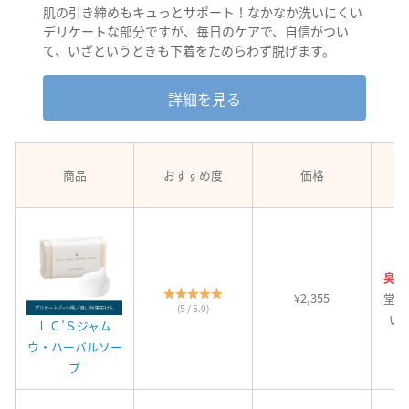
肌の引き締めもキュっとサポート！なかなか洗いにくい
デリケートな部分ですが、毎日のケアで、自信がつい
て、いざというときも下着をためらわず脱げます。
詳細を見る
商品
おすすめ度
価格
臭い
¥2,355
堂々
(5 / 5.0)
い
ＬＣ’Ｓジャム
ウ・ハーバルソー
プ