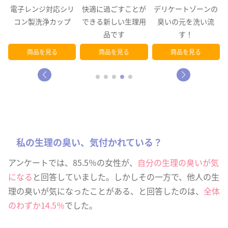
リ
快適に過ごすことが
デリケートゾーンの
出先でもサッと拭き
できる新しい生理用
臭いの元を洗い流
とってきれい！デリ
品です
す！
ケートゾーン用ウェ
ットシート
商品を見る
商品を見る
商品を見る
私の生理の臭い、気付かれている？
アンケートでは、85.5％の女性が、
自分の生理の臭いが気
になる
と回答していました。しかしその一方で、他人の生
理の臭いが気になったことがある、と回答したのは、
全体
のわずか14.5％
でした。