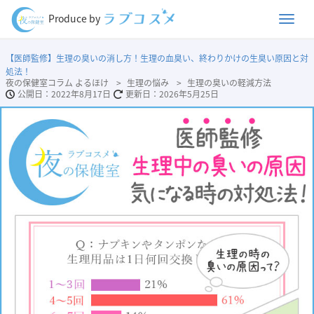
Men
Produce by
【医師監修】生理の臭いの消し方！生理の血臭い、終わりかけの生臭い原因と対
処法！
夜の保健室コラム よるほけ
生理の悩み
生理の臭いの軽減方法
2022年8月17日
2026年5月25日