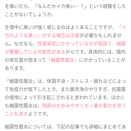
を嗅いだら、「なんだかイカ臭い…？」という経験をした
ことがないでしょうか。
生理中に臭いが強く感じるのはよくあることですが、
「イ
カのような臭い」がする場合は注意
が必要かもしれませ
ん。なぜなら、
性感染症にかかっているのが原因で、細菌
が繁殖している可能性がある
からです。具体的には、膣内
の常在菌が弱まって
「細菌性腟炎」
にかかっていることが
あります。
「細菌性腟炎」は、体調不良・ストレス・疲れなどによっ
て免疫力が低下したとき、また腟洗浄のやりすぎ、抗菌薬
の使用によって引き起こされると言われています。ほかに
も細菌性膣炎は、
陰部のかゆみやオリモノ量の変化を伴う
こともある
ようです。
細菌性膣炎については、下記の記事でも詳細にまとめてあ