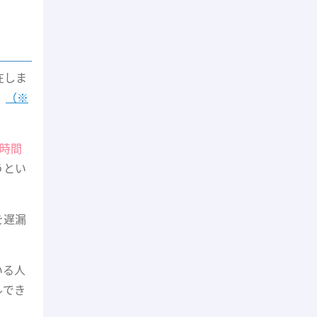
在しま
。
（※
時間
うとい
を遅漏
いる人
ルでき