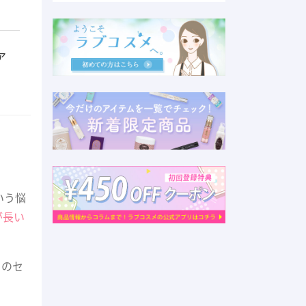
ア
いう悩
が長い
とのセ