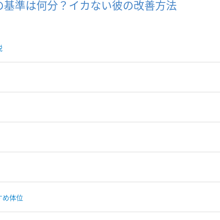
の基準は何分？イカない彼の改善方法
説
すめ体位