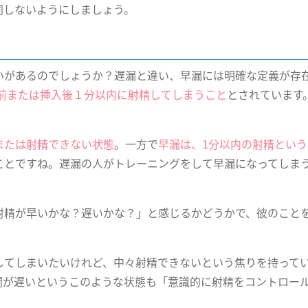
同しないようにしましょう。
いがあるのでしょうか？遅漏と違い、早漏には明確な定義が存
前または挿入後１分以内に射精してしまうこと
とされています
または射精できない状態
。一方で
早漏は、1分以内の射精という
ことですね。遅漏の人がトレーニングをして早漏になってしま
。
射精が早いかな？遅いかな？」と感じるかどうかで、彼のこと
。
してしまいたいけれど、中々射精できないという焦りを持って
間が遅いというこのような状態も「意識的に射精をコントロー