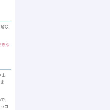
て解釈
できな
りま
いま
いで、
いうコ