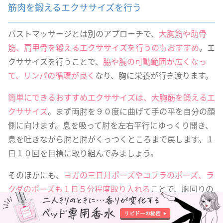
筋肉を鍛えるエクササイズを行う
バストマッサージとは別のアプローチで、
大胸筋や助骨
筋、肩甲骨を鍛えるエクササイズを行うのもおすすめ
。エ
クササイズを行うことで、
脇や腕の可動範囲が広くなっ
て、リンパの循環が良く
なり、胸に栄養が行き渡ります。
簡単にできるおすすめエクササイズは、大胸筋を鍛えるエ
クササイズ
。まず両肘を９０度に曲げて手の平を自分の顔
側に向けます。息を吸って肘を左右平行にゆっくり開き、
息を吐きながら肘と肘がくっつくところまで戻します。１
日１０回を目標に取り組んでみましょう。
そのほかにも、
ヨガの三日月ポーズやコブラのポーズ、ラ
クダのポーズも１日５分程度取り入れる
ことで、胸回りの
筋肉を鍛えることができますよ。