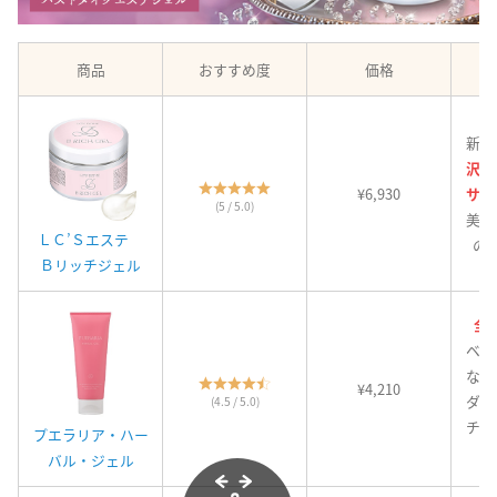
商品
おすすめ度
価格
新登
沢エ
¥6,930
サー
(5 / 5.0)
美容
ＬＣ’Ｓエステ
の
Ｂリッチジェル
全
ベタ
なじ
¥4,210
ダ毛
(4.5 / 5.0)
チク
プエラリア・ハー
バル・ジェル