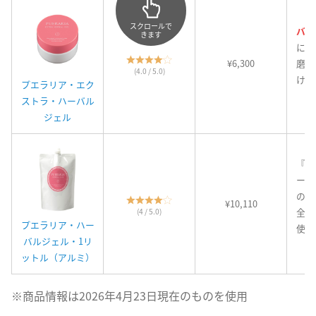
スクロールで
バス
きます
に！
¥6,300
磨き
(4.0 / 5.0)
ける
プエラリア・エク
と
ストラ・ハーバル
ジェル
『プ
ーバ
の
大
¥10,110
全身
(4 / 5.0)
プエラリア・ハー
使え
バルジェル・1リ
ットル（アルミ）
※商品情報は2026年4月23日現在のものを使用