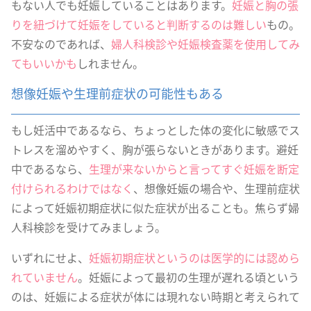
もない人でも妊娠していることはあります。
妊娠と胸の張
りを紐づけて妊娠をしていると判断するのは難しい
もの。
不安なのであれば、
婦人科検診や妊娠検査薬を使用してみ
てもいいかも
しれません。
想像妊娠や生理前症状の可能性もある
もし妊活中であるなら、ちょっとした体の変化に敏感でス
トレスを溜めやすく、胸が張らないときがあります。避妊
中であるなら、
生理が来ないからと言ってすぐ妊娠を断定
付けられるわけではなく
、想像妊娠の場合や、生理前症状
によって妊娠初期症状に似た症状が出ることも。焦らず婦
人科検診を受けてみましょう。
いずれにせよ、
妊娠初期症状というのは医学的には認めら
れていません
。妊娠によって最初の生理が遅れる頃という
のは、妊娠による症状が体には現れない時期と考えられて