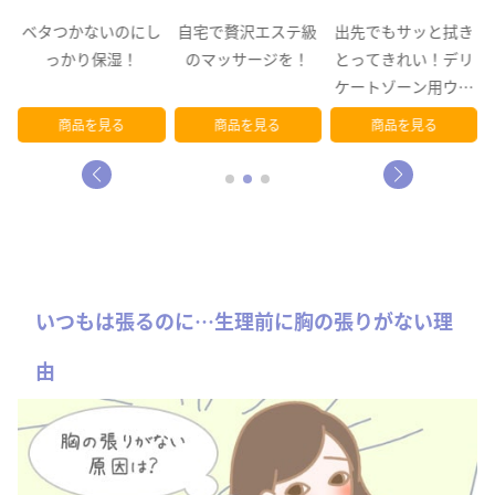
き
ベタつかないのにし
自宅で贅沢エステ級
出先でもサッと拭き
リ
っかり保湿！
のマッサージを！
とってきれい！デリ
ェ
ケートゾーン用ウェ
ットシート
商品を見る
商品を見る
商品を見る
いつもは張るのに…生理前に胸の張りがない理
由