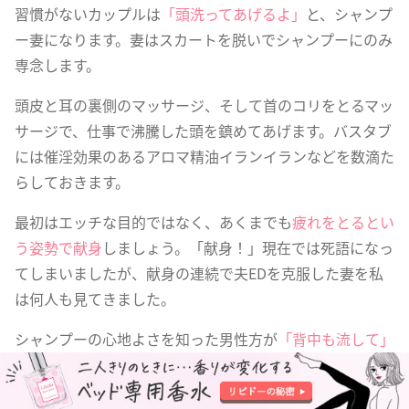
習慣がないカップルは
「頭洗ってあげるよ」
と、シャンプ
ー妻になります。妻はスカートを脱いでシャンプーにのみ
専念します。
頭皮と耳の裏側のマッサージ、そして首のコリをとるマッ
サージで、仕事で沸騰した頭を鎮めてあげます。バスタブ
には催淫効果のあるアロマ精油イランイランなどを数滴た
らしておきます。
最初はエッチな目的ではなく、あくまでも
疲れをとるとい
う姿勢で献身
しましょう。「献身！」現在では死語になっ
てしまいましたが、献身の連続で夫EDを克服した妻を私
は何人も見てきました。
シャンプーの心地よさを知った男性方が
「背中も流して」
と言ったら次のステップに。だんだんエロチックな展開へ
と進行させ、それをきっかけにしてセックスレスから抜け