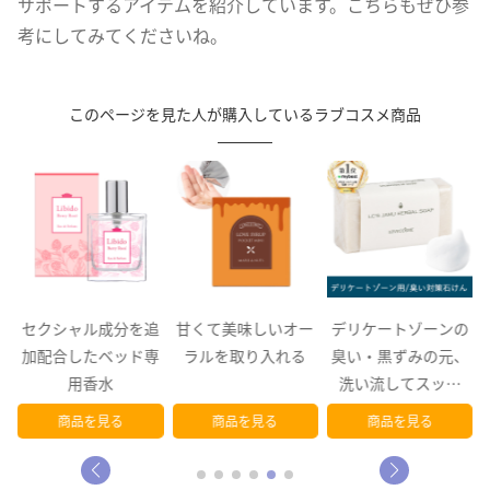
サポートするアイテムを紹介しています。こちらもぜひ参
考にしてみてくださいね。
このページを見た人が購入しているラブコスメ商品
も
セクシャル成分を追
甘くて美味しいオー
デリケートゾーンの
変
加配合したベッド専
ラルを取り入れる
臭い・黒ずみの元、
用香水
洗い流してスッキ
リ！
商品を見る
商品を見る
商品を見る