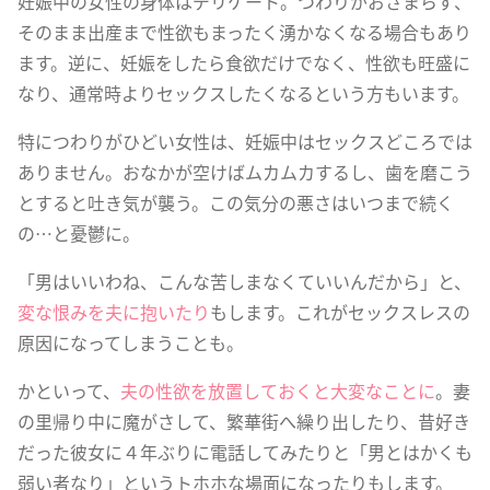
妊娠中の女性の身体はデリケート。つわりがおさまらず、
そのまま出産まで性欲もまったく湧かなくなる場合もあり
ます。逆に、妊娠をしたら食欲だけでなく、性欲も旺盛に
なり、通常時よりセックスしたくなるという方もいます。
特につわりがひどい女性は、妊娠中はセックスどころでは
ありません。おなかが空けばムカムカするし、歯を磨こう
とすると吐き気が襲う。この気分の悪さはいつまで続く
の…と憂鬱に。
「男はいいわね、こんな苦しまなくていいんだから」と、
変な恨みを夫に抱いたり
もします。これがセックスレスの
原因になってしまうことも。
かといって、
夫の性欲を放置しておくと大変なことに
。妻
の里帰り中に魔がさして、繁華街へ繰り出したり、昔好き
だった彼女に４年ぶりに電話してみたりと「男とはかくも
弱い者なり」というトホホな場面になったりもします。