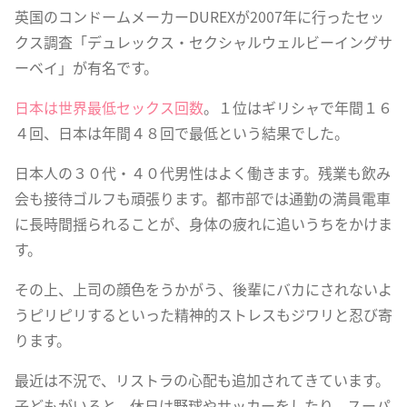
英国のコンドームメーカーDUREXが2007年に行ったセッ
クス調査「デュレックス・セクシャルウェルビーイングサ
ーベイ」が有名です。
日本は世界最低セックス回数
。１位はギリシャで年間１６
４回、日本は年間４８回で最低という結果でした。
日本人の３０代・４０代男性はよく働きます。残業も飲み
会も接待ゴルフも頑張ります。都市部では通勤の満員電車
に長時間揺られることが、身体の疲れに追いうちをかけま
す。
その上、上司の顔色をうかがう、後輩にバカにされないよ
うピリピリするといった精神的ストレスもジワリと忍び寄
ります。
最近は不況で、リストラの心配も追加されてきています。
子どもがいると、休日は野球やサッカーをしたり、スーパ