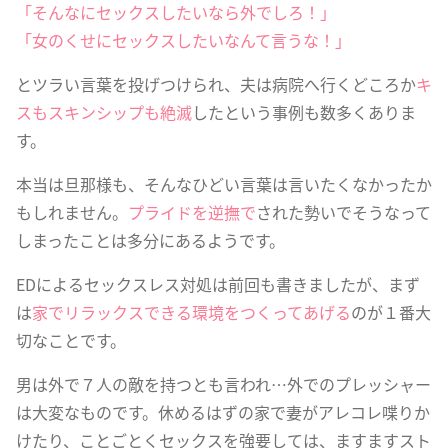
「そんなにセックスしたいなら外でしろ！」
「女のくせにセックスしたいなんて言うな！」
とツラい言葉を投げつけられ、夫は病院へ行くどころか
キ
スもスキンシップも絶滅
したという事例も数多くありま
す。
本当は旦那様も、そんなひどい言葉は言いたくなかったか
もしれません。
プライドを逆撫で
された勢いでそうなって
しまったことは多分にあるようです。
EDによるセックスレス対処は前回も書きましたが、まず
は
家でリラックスできる環境をつくってあげる
のが１番大
切なことです。
男は外で７人の敵を持つとも言われ…外でのプレッシャー
は大変なものです。休めるはずの家で妻がアレコレ喋りか
けたり、ことごとくセックスを強要しては、ますますスト