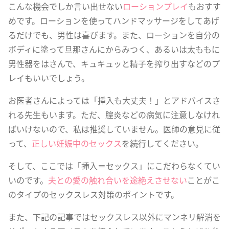
こんな機会でしか言い出せない
ローションプレイ
もおすす
めです。ローションを使ってハンドマッサージをしてあげ
るだけでも、男性は喜びます。また、ローションを自分の
ボディに塗って旦那さんにからみつく、あるいは太ももに
男性器をはさんで、キュキュッと精子を搾り出すなどのプ
レイもいいでしょう。
お医者さんによっては「挿入も大丈夫！」とアドバイスさ
れる先生もいます。ただ、腟炎などの病気に注意しなけれ
ばいけないので、私は推奨していません。医師の意見に従
って、
正しい妊娠中のセックス
を続行してください。
そして、ここでは「挿入＝セックス」にこだわらなくてい
いのです。
夫との愛の触れ合いを途絶えさせない
ことがこ
のタイプのセックスレス対策のポイントです。
また、下記の記事ではセックスレス以外にマンネリ解消を